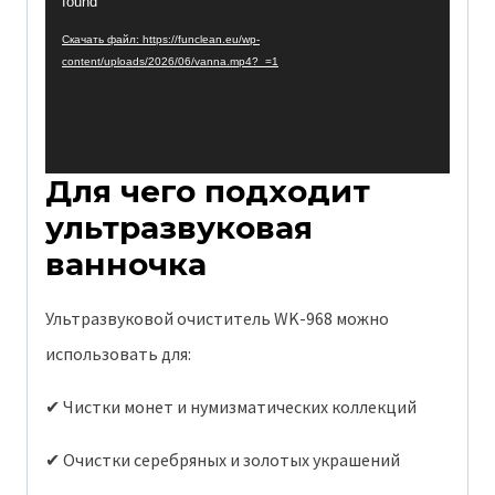
found
д
Скачать файл: https://funclean.eu/wp-
content/uploads/2026/06/vanna.mp4?_=1
е
о
п
л
Для чего подходит
е
ультразвуковая
е
ванночка
р
Ультразвуковой очиститель WK-968 можно
использовать для:
✔ Чистки монет и нумизматических коллекций
✔ Очистки серебряных и золотых украшений