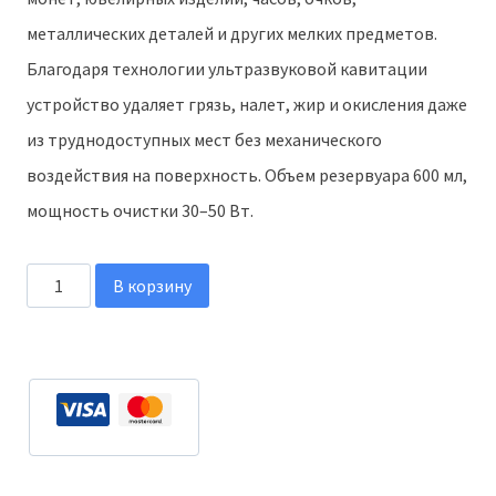
металлических деталей и других мелких предметов.
Благодаря технологии ультразвуковой кавитации
устройство удаляет грязь, налет, жир и окисления даже
из труднодоступных мест без механического
воздействия на поверхность. Объем резервуара 600 мл,
мощность очистки 30–50 Вт.
Количество
В корзину
товара
Ультразвуковая
ванна
WK-
968
600