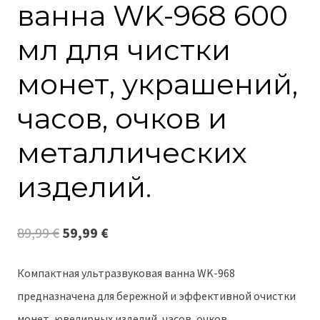
ванна WK-968 600
мл для чистки
монет, украшений,
часов, очков и
металлических
изделий.
Первоначальная
Текущая
89,99
€
59,99
€
цена
цена:
Компактная ультразвуковая ванна WK-968
составляла
59,99 €.
предназначена для бережной и эффективной очистки
89,99 €.
монет, ювелирных изделий, часов, очков,