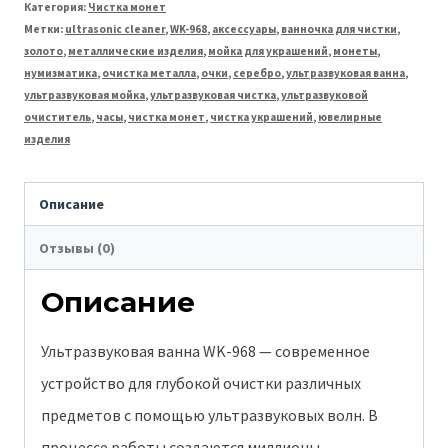
Категория:
Чистка монет
мл
Метки:
ultrasonic cleaner
,
WK-968
,
аксессуары
,
ванночка для чистки
,
золото
,
металлические изделия
,
мойка для украшений
,
монеты
,
для
нумизматика
,
очистка металла
,
очки
,
серебро
,
ультразвуковая ванна
,
чистки
ультразвуковая мойка
,
ультразвуковая чистка
,
ультразвуковой
очиститель
,
часы
,
чистка монет
,
чистка украшений
,
ювелирные
монет,
изделия
украшений,
часов,
Описание
очков
Отзывы (0)
и
металлических
Описание
изделий.
Ультразвуковая ванна WK-968 — современное
устройство для глубокой очистки различных
предметов с помощью ультразвуковых волн. В
процессе работы создаются миллионы