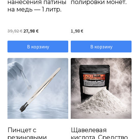
нанесения патины
полировки монет.
на медь — 1 литр.
Первоначальная
Текущая
39,92
€
27,98
€
1,98
€
цена
цена:
В корзину
В корзину
составляла
27,98 €.
39,92 €.
Пинцет с
Щавелевая
резиновыми
кислота. Средство