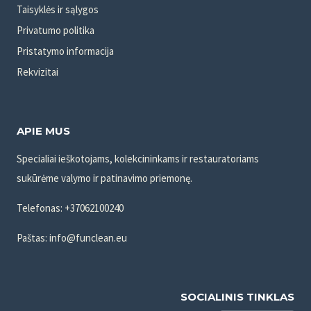
Taisyklės ir sąlygos
Privatumo politika
Pristatymo informacija
Rekvizitai
APIE MUS
Specialiai ieškotojams, kolekcininkams ir restauratoriams
sukūrėme valymo ir patinavimo priemonę.
Telefonas: +37062100240
Paštas: info@funclean.eu
SOCIALINIS TINKLAS