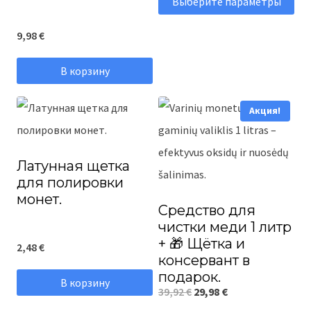
Выберите параметры
2,48 €
Этот
–
9,98
€
товар
4,96 €
имеет
В корзину
несколько
Акция!
вариаций.
Опции
можно
Латунная щетка
выбрать
для полировки
монет.
на
Средство для
странице
чистки меди 1 литр
+ 🎁 Щётка и
2,48
€
товара.
консервант в
подарок.
В корзину
Первоначальная
Текущая
39,92
€
29,98
€