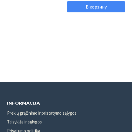
цена
цена:
В корзину
составляла
29,98 €.
39,92 €.
INFORMACIJA
Prekių grąžinimo ir pristatymo sąlygos
Taisyklės ir sąlygos
Privatumo politika