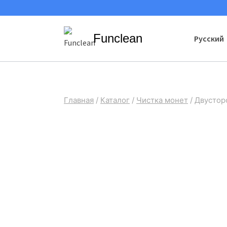
Перейти
к
Funclean
Русский
содержимому
Главная
/
Каталог
/
Чистка монет
/
Двустор