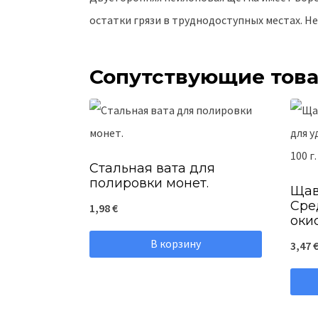
остатки грязи в труднодоступных местах. Н
Сопутствующие тов
Стальная вата для
полировки монет.
Щав
Сре
1,98
€
окис
В корзину
3,47