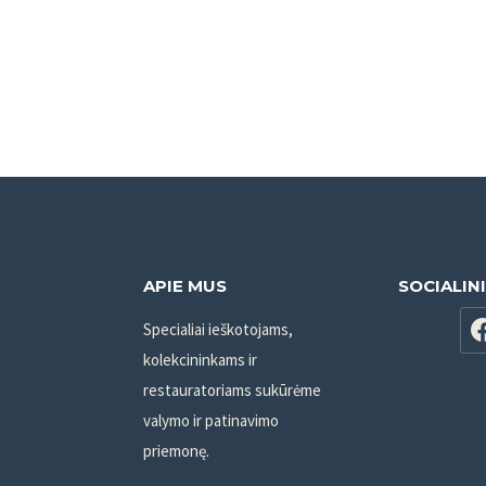
APIE MUS
SOCIALIN
Specialiai ieškotojams,
kolekcininkams ir
restauratoriams sukūrėme
valymo ir patinavimo
priemonę.