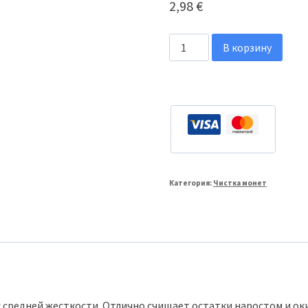
2,98
€
Количество
В корзину
товара
Двусторонняя
нейлоновая
щетка
для
чистки.
Категория:
Чистка монет
средней жесткости. Отлично счищает остатки наростом и оки