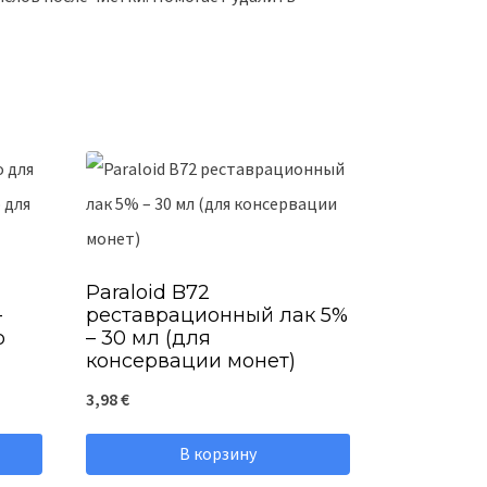
Paraloid B72
—
реставрационный лак 5%
р
– 30 мл (для
консервации монет)
3,98
€
В корзину