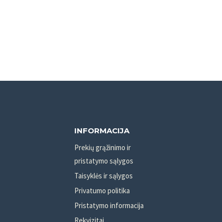
INFORMACIJA
Prekių grąžinimo ir
pristatymo sąlygos
Taisyklės ir sąlygos
Privatumo politika
Pristatymo informacija
Rekvizitai