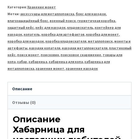
металлоискателем
Категория:
Хранение монет
влагозащищённая
Метки:
аксессуары для металлопоиска
,
бокс для находок
,
влагозащищённый бокс
,
военный поиск
,
герметичная коробка
,
13,5×8×4
защитный кейс
,
кейс для находок
,
кладоискатель
,
контейнер для
см
находок
,
копатель
,
коробка для артефактов
,
коробка для монет
,
коробка для находок
,
коробка кладоискателя
,
металлопоиск
,
монеты и
с
артефакты
,
находки копателя
,
находки металлоискателя
,
пластиковый
поролоновыми
кейс
,
поиск монет
,
поисковик
,
поисковое снаряжение
,
товары для
копа
,
хабар
,
хабарница
,
хабарница для копа
,
хабарница для
вставками.
металлопоиска
,
хранение монет
,
хранение находок
Описание
Отзывы (0)
Описание
Хабарница для