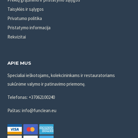
странице
странице
Taisyklės ir sąlygos
Privatumo politika
товара.
товара.
Pristatymo informacija
Rekvizitai
APIE MUS
Specialiai ieškotojams, kolekcininkams ir restauratoriams
sukūrėme valymo ir patinavimo priemonę.
Telefonas: +37062100240
Paštas: info@funclean.eu