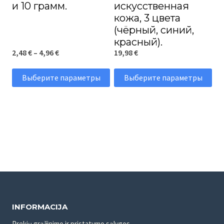
и 10 грамм.
искусственная
кожа, 3 цвета
(чёрный, синий,
красный).
Диапазон
2,48
€
–
4,96
€
19,98
€
цен:
Выберите параметры
Выберите параметры
2,48 €
Этот
Этот
–
товар
товар
4,96 €
имеет
имеет
несколько
несколько
вариаций.
вариаций.
Опции
Опции
можно
можно
выбрать
выбрать
INFORMACIJA
на
на
Prekių grąžinimo ir pristatymo sąlygos