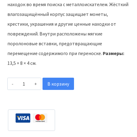
составляла
5,98 €.
находок во время поиска с металлоискателем. Жёсткий
8,98 €.
влагозащищённый корпус защищает монеты,
крестики, украшения и другие ценные находки от
повреждений. Внутри расположены мягкие
поролоновые вставки, предотвращающие
перемещение содержимого при переноске.
Размеры:
13,5 × 8 × 4 см.
Количество
В корзину
товара
Хабарница
для
находок
с