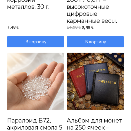
металлов. 30 г.
высокоточные
цифровые
карманные весы.
Первоначальная
Текущая
7,48
€
14,98
€
9,48
€
цена
цена:
В корзину
В корзину
составляла
9,48 €.
14,98 €.
Паралоид Б72,
Альбом для монет
акриловая смола 5
на 250 ячеек –