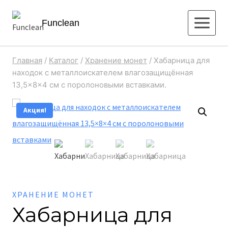
Перейти
Funclean
к
содержимому
Главная
/
Каталог
/
Хранение монет
/
Хабарница для
находок с металлоискателем влагозащищённая
13,5×8×4 см с поролоновыми вставками.
Акция!
ХРАНЕНИЕ МОНЕТ
Хабарница для