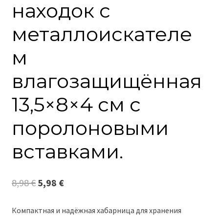
находок с
металлоискателе
м
влагозащищённая
13,5×8×4 см с
поролоновыми
вставками.
Первоначальная
Текущая
8,98
€
5,98
€
цена
цена:
Компактная и надёжная хабарница для хранения