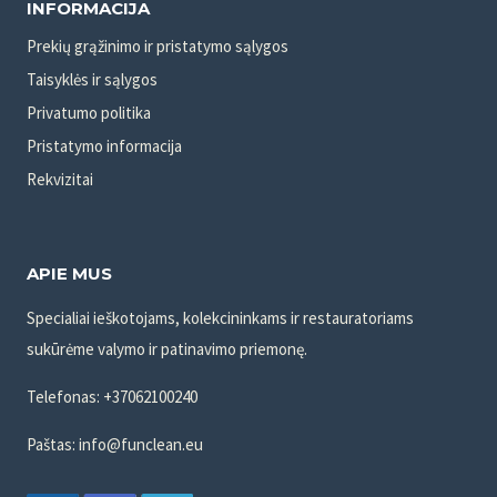
INFORMACIJA
Prekių grąžinimo ir pristatymo sąlygos
Taisyklės ir sąlygos
Privatumo politika
Pristatymo informacija
Rekvizitai
APIE MUS
Specialiai ieškotojams, kolekcininkams ir restauratoriams
sukūrėme valymo ir patinavimo priemonę.
Telefonas: +37062100240
Paštas: info@funclean.eu