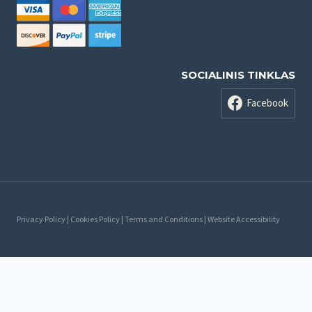
SOCIALINIS TINKLAS
Facebook
Privacy Policy | Cookies Policy | Terms and Conditions | Website Accessibility
Русский
Lietuvių
(
Литовский
)
Latviešu
(
латышский
)
Eesti
(
Эстонский
)