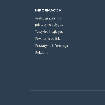
INFORMACIJA
Prekių grąžinimo ir
pristatymo sąlygos
Taisyklės ir sąlygos
Privatumo politika
Pristatymo informacija
Rekvizitai