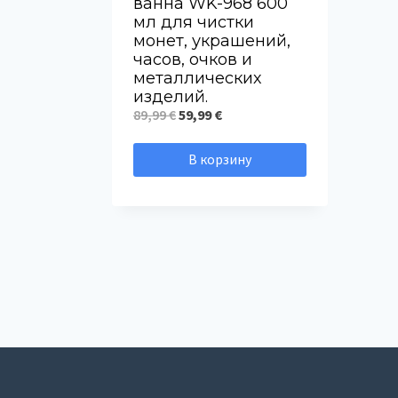
ванна WK-968 600
мл для чистки
монет, украшений,
часов, очков и
металлических
изделий.
Первоначальная
Текущая
89,99
€
59,99
€
цена
цена:
В корзину
составляла
59,99 €.
89,99 €.