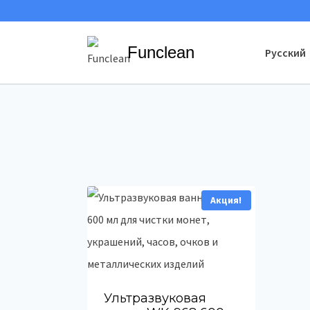
Перейти
к
Funclean
Русский
содержимому
Акция!
Ультразвуковая