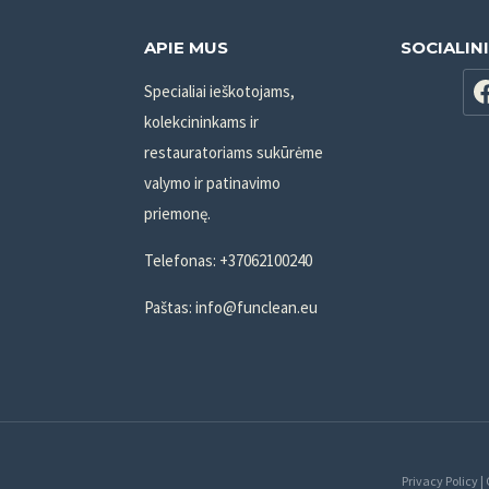
APIE MUS
SOCIALIN
Specialiai ieškotojams,
kolekcininkams ir
restauratoriams sukūrėme
valymo ir patinavimo
priemonę.
Telefonas: +37062100240
Paštas: info@funclean.eu
Privacy Policy |