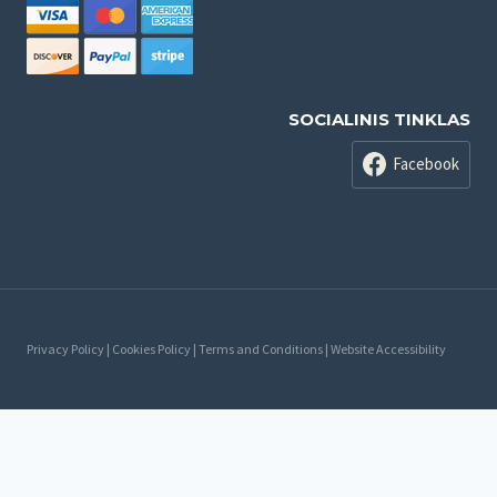
SOCIALINIS TINKLAS
Facebook
Privacy Policy | Cookies Policy | Terms and Conditions | Website Accessibility
Русский
Lietuvių
(
Литовский
)
Latviešu
(
латышский
)
Eesti
(
Эстонский
)