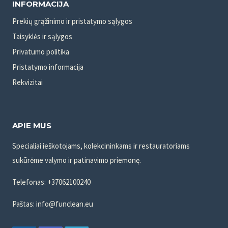
INFORMACIJA
Prekių grąžinimo ir pristatymo sąlygos
Taisyklės ir sąlygos
Privatumo politika
Pristatymo informacija
Rekvizitai
APIE MUS
Specialiai ieškotojams, kolekcininkams ir restauratoriams
sukūrėme valymo ir patinavimo priemonę.
Telefonas: +37062100240
Paštas: info@funclean.eu