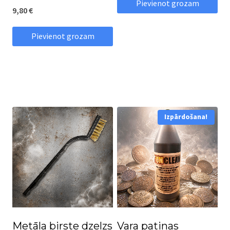
Pievienot grozam
9,80
€
Pievienot grozam
Izpārdošana!
Metāla birste dzelzs
Vara patinas