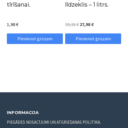
tīrīšanai.
līdzeklis – 1 litrs.
Original
Current
1,98
€
39,92
€
27,98
€
price
price
Pievienot grozam
Pievienot grozam
was:
is:
39,92 €.
27,98 €.
INFORMACIJA
PIEGĀDES NOSACĪJUMI UN ATGRIEŠANAS POLITIKA.