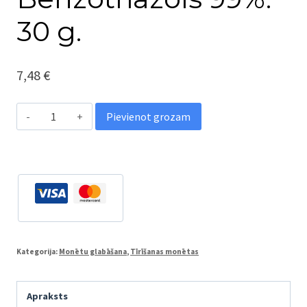
30 g.
7,48
€
Metāla
Pievienot grozam
korozijas
inhibitors
-
BTA,
Benzotriazols
99%.
Kategorija:
Monētu glabāšana
,
Tīrīšanas monētas
30
g.
Apraksts