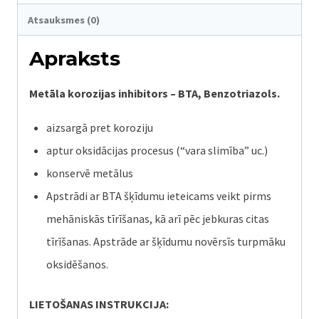
quantity
Atsauksmes (0)
Apraksts
Metāla korozijas inhibitors – BTA, Benzotriazols.
aizsargā pret koroziju
aptur oksidācijas procesus (“vara slimība” uc.)
konservē metālus
Apstrādi ar BTA šķīdumu ieteicams veikt pirms
mehāniskās tīrīšanas, kā arī pēc jebkuras citas
tīrīšanas. Apstrāde ar šķīdumu novērsīs turpmāku
oksidēšanos.
LIETOŠANAS INSTRUKCIJA: