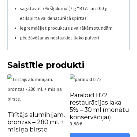
sagatavot 7% šķīdumu (7 g “BTA” un 100 g
etilspirta vai denaturētā spirta)
iegremdējiet produktu uz vairākām stundām
pēc žāvēšanas noslaukiet lieko pulveri
Saistītie produkti
Paraloid B72
restaurācijas laka
5% – 30 ml (monētu
Tīrītājs alumīnijam.
konservācijai)
bronzas – 280 ml. +
3,98
€
misiņa birste.