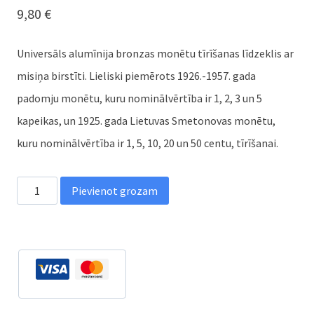
9,80
€
Universāls alumīnija bronzas monētu tīrīšanas līdzeklis ar
misiņa birstīti. Lieliski piemērots 1926.-1957. gada
padomju monētu, kuru nominālvērtība ir 1, 2, 3 un 5
kapeikas, un 1925. gada Lietuvas Smetonovas monētu,
kuru nominālvērtība ir 1, 5, 10, 20 un 50 centu, tīrīšanai.
Tīrītājs
Pievienot grozam
alumīnijam.
bronzas
-
280
ml.