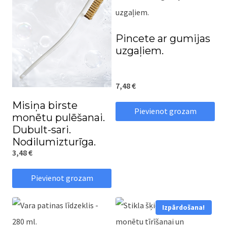
Pincete ar gumijas
uzgaļiem.
7,48
€
Misiņa birste
Pievienot grozam
monētu pulēšanai.
Dubult-sari.
Nodilumizturīga.
3,48
€
Pievienot grozam
Izpārdošana!