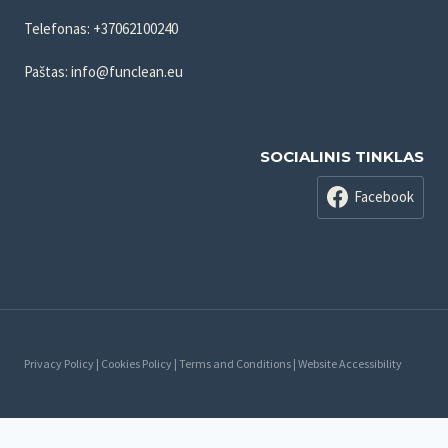
Telefonas: +37062100240
Paštas: info@funclean.eu
SOCIALINIS TINKLAS
Facebook
Privacy Policy | Cookies Policy | Terms and Conditions | Website Accessibility
Русский
(
Russian
)
Lietuvių
(
Lithuanian
)
Latviešu