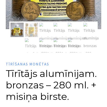
TĪRĪŠANAS MONĒTAS
Tīrītājs alumīnijam.
bronzas – 280 ml. +
misiņa birste.