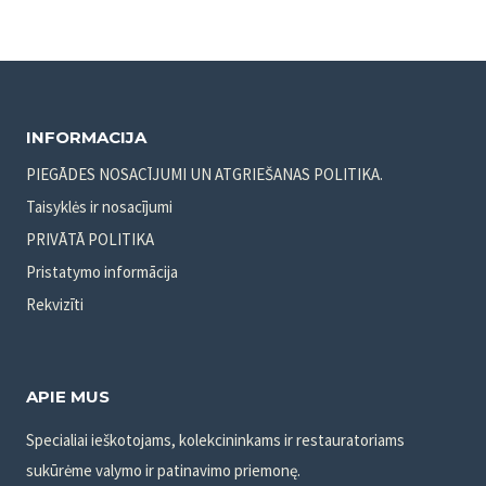
INFORMACIJA
PIEGĀDES NOSACĪJUMI UN ATGRIEŠANAS POLITIKA.
Taisyklės ir nosacījumi
PRIVĀTĀ POLITIKA
Pristatymo informācija
Rekvizīti
APIE MUS
Specialiai ieškotojams, kolekcininkams ir restauratoriams
sukūrėme valymo ir patinavimo priemonę.