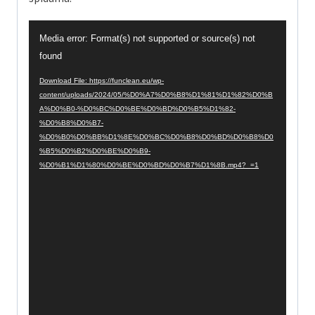
V
Media error: Format(s) not supported or source(s) not
i
found
d
Download File: https://funclean.eu/wp-
content/uploads/2024/05/%D0%A7%D0%B8%D1%81%D1%82%D0%B
e
A%D0%B0-%D0%BC%D0%BE%D0%BD%D0%B5%D1%82-
o
%D0%B8%D0%B7-
%D0%B0%D0%BB%D1%8E%D0%BC%D0%B8%D0%BD%D0%B8%D0
P
%B5%D0%B2%D0%BE%D0%B9-
l
%D0%B1%D1%80%D0%BE%D0%BD%D0%B7%D1%8B.mp4?_=1
a
y
e
r