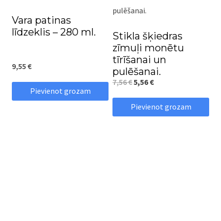
Vara patinas
līdzeklis – 280 ml.
Stikla šķiedras
zīmuļi monētu
tīrīšanai un
9,55
€
pulēšanai.
Original
Current
7,56
€
5,56
€
Pievienot grozam
price
price
Pievienot grozam
was:
is:
7,56 €.
5,56 €.