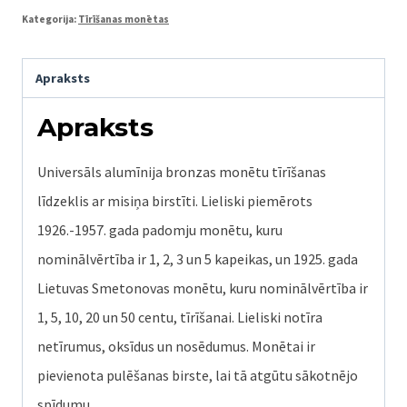
+
Kategorija:
Tīrīšanas monētas
misiņa
birste.
Apraksts
quantity
Apraksts
Universāls alumīnija bronzas monētu tīrīšanas
līdzeklis ar misiņa birstīti. Lieliski piemērots
1926.-1957. gada padomju monētu, kuru
nominālvērtība ir 1, 2, 3 un 5 kapeikas, un 1925. gada
Lietuvas Smetonovas monētu, kuru nominālvērtība ir
1, 5, 10, 20 un 50 centu, tīrīšanai. Lieliski notīra
netīrumus, oksīdus un nosēdumus. Monētai ir
pievienota pulēšanas birste, lai tā atgūtu sākotnējo
spīdumu.