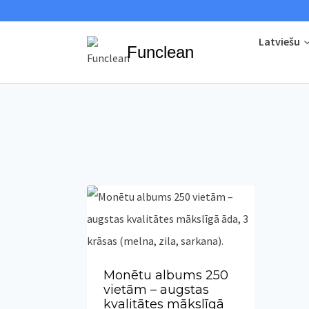
Skip
to
Latviešu
Funclean
content
Monētu albums 250
vietām – augstas
kvalitātes mākslīgā