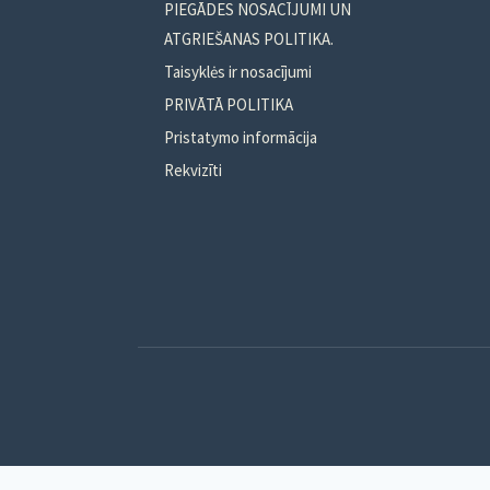
PIEGĀDES NOSACĪJUMI UN
on
ATGRIEŠANAS POLITIKA.
the
Taisyklės ir nosacījumi
product
PRIVĀTĀ POLITIKA
page
Pristatymo informācija
Rekvizīti