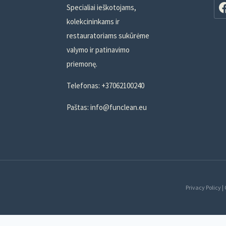
Specialiai ieškotojams,
kolekcininkams ir
restauratoriams sukūrėme
valymo ir patinavimo
priemonę.
Telefonas: +37062100240
Paštas: info@funclean.eu
Privacy Policy |