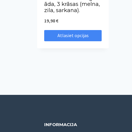
āda, 3 krāsas (melna,
zila, sarkana).
19,98
€
Atlasiet opcijas
This
product
has
multiple
variants.
The
options
may
be
INFORMACIJA
chosen