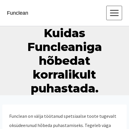
Skip
Funclean
to
content
Kuidas
Funcleaniga
hõbedat
korralikult
puhastada.
Funclean on välja töötanud spetsiaalse toote tugevalt
oksüdeerunud hõbeda puhastamiseks. Tegeleb väga