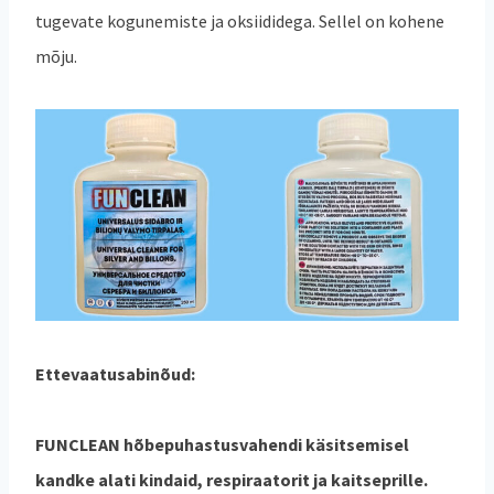
tugevate kogunemiste ja oksiididega. Sellel on kohene
mõju.
Ettevaatusabinõud:
FUNCLEAN hõbepuhastusvahendi käsitsemisel
kandke alati kindaid, respiraatorit ja kaitseprille.