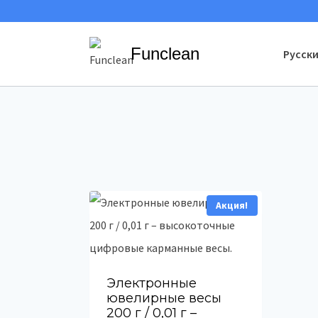
Перейти
к
Funclean
Русск
содержимому
Акция!
Электронные
ювелирные весы
200 г / 0,01 г –