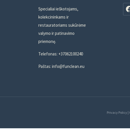
Specialiai ieškotojams,
kolekcininkams ir
restauratoriams sukūrėme
valymo ir patinavimo
priemonę.
Telefonas: +37062100240
Paštas: info@funclean.eu
Privacy Policy |