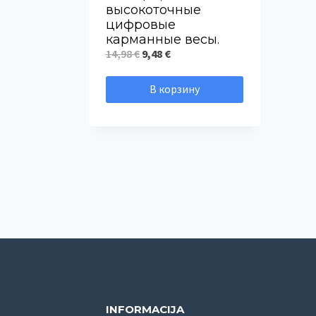
высокоточные
цифровые
карманные весы.
Первоначальная
Текущая
14,98
€
9,48
€
цена
цена:
В корзину
составляла
9,48 €.
14,98 €.
INFORMACIJA