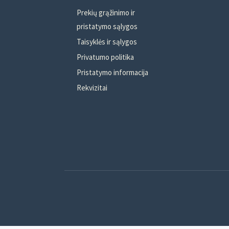
Prekių grąžinimo ir
pristatymo sąlygos
Taisyklės ir sąlygos
Privatumo politika
Pristatymo informacija
Rekvizitai