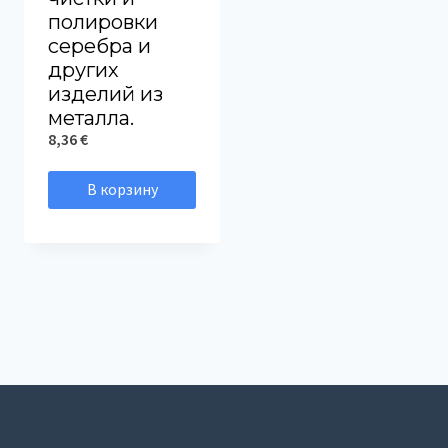
полировки
серебра и
других
изделий из
металла.
8,36
€
В корзину