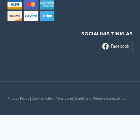
SOCIALINIS TINKLAS
Facebook
Privacy Policy | Cookies Policy | Terms and Conditions | Website Accessibility
Русский
Lietuvių
(
Литовский
)
Latviešu
(
латышский
)
Eesti
(
Эстонский
)