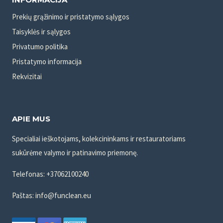
Prekių grąžinimo ir pristatymo sąlygos
Taisyklės ir sąlygos
Privatumo politika
Pristatymo informacija
Rekvizitai
APIE MUS
Specialiai ieškotojams, kolekcininkams ir restauratoriams
sukūrėme valymo ir patinavimo priemonę.
Telefonas: +37062100240
Paštas: info@funclean.eu