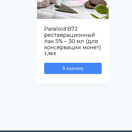
Paraloid B72
реставрационный
лак 5% – 30 мл (для
консервации монет)
3,98
€
В корзину