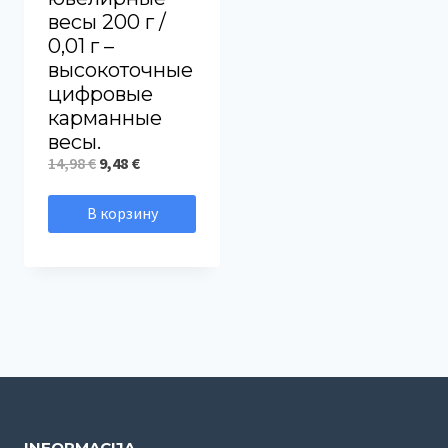
весы 200 г /
0,01 г –
высокоточные
цифровые
карманные
весы.
Первоначальная
Текущая
14,98
€
9,48
€
цена
цена:
В корзину
составляла
9,48 €.
14,98 €.
INFORMACIJA