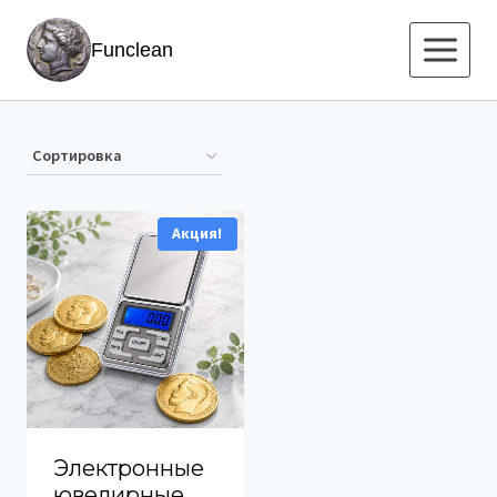
Перейти
Funclean
к
содержимому
Акция!
Электронные
ювелирные