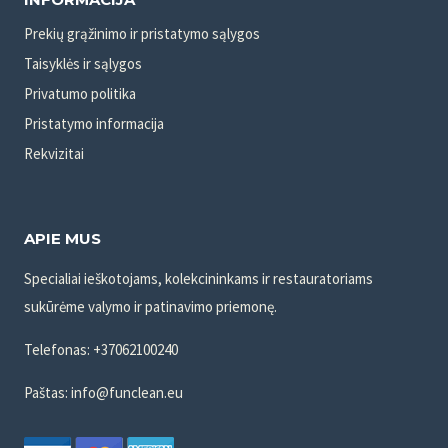
Prekių grąžinimo ir pristatymo sąlygos
Taisyklės ir sąlygos
Privatumo politika
Pristatymo informacija
Rekvizitai
APIE MUS
Specialiai ieškotojams, kolekcininkams ir restauratoriams
sukūrėme valymo ir patinavimo priemonę.
Telefonas: +37062100240
Paštas: info@funclean.eu