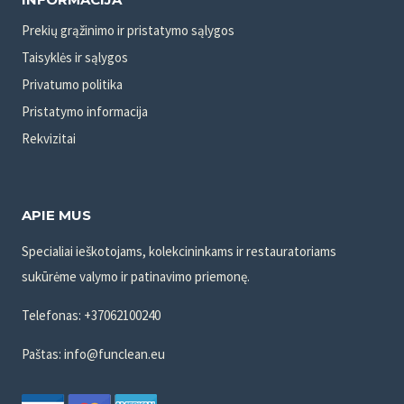
Prekių grąžinimo ir pristatymo sąlygos
Taisyklės ir sąlygos
Privatumo politika
Pristatymo informacija
Rekvizitai
APIE MUS
Specialiai ieškotojams, kolekcininkams ir restauratoriams
sukūrėme valymo ir patinavimo priemonę.
Telefonas: +37062100240
Paštas: info@funclean.eu