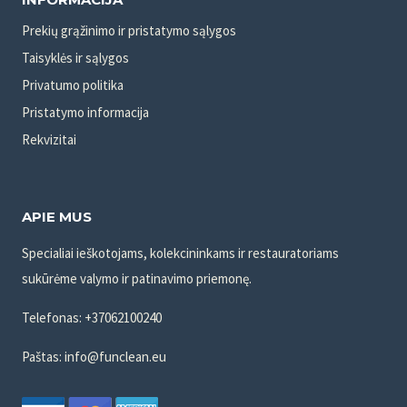
Prekių grąžinimo ir pristatymo sąlygos
Taisyklės ir sąlygos
Privatumo politika
Pristatymo informacija
Rekvizitai
APIE MUS
Specialiai ieškotojams, kolekcininkams ir restauratoriams
sukūrėme valymo ir patinavimo priemonę.
Telefonas: +37062100240
Paštas: info@funclean.eu